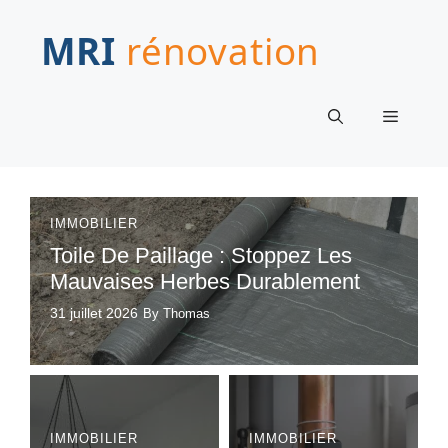
Aller
au
contenu
Menu
IMMOBILIER
Toile De Paillage : Stoppez Les
Mauvaises Herbes Durablement
31 juillet 2026
By Thomas
IMMOBILIER
IMMOBILIER