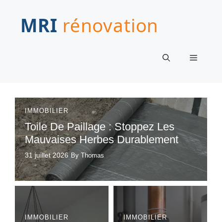
Aller
au
contenu
Menu
IMMOBILIER
Toile De Paillage : Stoppez Les
Mauvaises Herbes Durablement
31 juillet 2026
By Thomas
IMMOBILIER
IMMOBILIER