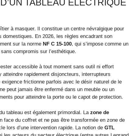
 D’UN TABLEAU ÉLECTRIQUE
îtier à masquer. Il constitue un centre névralgique pour
uits domestiques. En 2026, les règles encadrant son
alement sur la norme
NF C 15-100
, qui s’impose comme un
ue sans compromis sur l’esthétique.
rester accessible à tout moment sans outil ni effort
’y atteindre rapidement disjoncteurs, interrupteurs
e exigence frictionne parfois avec le désir naturel de le
u ne peut jamais être enfermé dans un meuble ou un
ents pour atteindre la porte ou le capot de protection.
du tableau est également primordial. La
zone de
n face du coffret et ne pas être transformée en zone de
le lors d’une intervention rapide. La notion de
GTL
 les acteurs du secteur électrique (entre autres Legrand