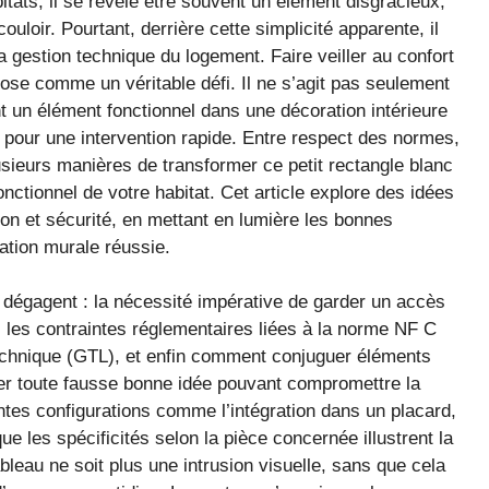
itats, il se révèle être souvent un élément disgracieux,
ouloir. Pourtant, derrière cette simplicité apparente, il
la gestion technique du logement. Faire veiller au confort
se comme un véritable défi. Il ne s’agit pas seulement
nt un élément fonctionnel dans une décoration intérieure
 pour une intervention rapide. Entre respect des normes,
lusieurs manières de transformer ce petit rectangle blanc
nctionnel de votre habitat. Cet article explore des idées
on et sécurité, en mettant en lumière les bonnes
ation murale réussie.
e dégagent : la nécessité impérative de garder un accès
, les contraintes réglementaires liées à la norme NF C
technique (GTL), et enfin comment conjuguer éléments
viter toute fausse bonne idée pouvant compromettre la
entes configurations comme l’intégration dans un placard,
ue les spécificités selon la pièce concernée illustrent la
ableau ne soit plus une intrusion visuelle, sans que cela