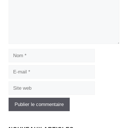
Nom
E-
mail
Site
web