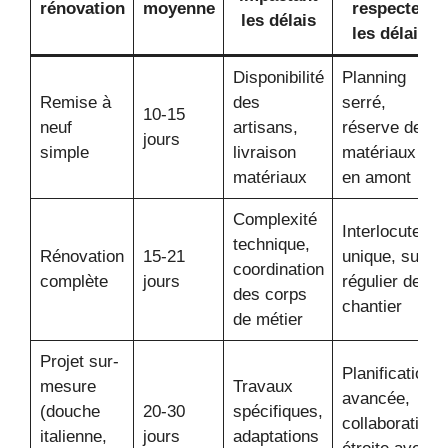
rénovation
moyenne
respecter
les délais
les délais
Disponibilité
Planning
Remise à
des
serré,
10-15
neuf
artisans,
réserve des
jours
simple
livraison
matériaux
matériaux
en amont
Complexité
Interlocuteur
technique,
Rénovation
15-21
unique, suivi
coordination
complète
jours
régulier de
des corps
chantier
de métier
Projet sur-
Planification
mesure
Travaux
avancée,
(douche
20-30
spécifiques,
collaboration
italienne,
jours
adaptations